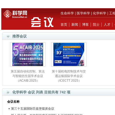
生命科学
|
医学科学
|
化学科学
|
工
首页
│
新闻
│
博客
│
院士
│
人才
│
推荐会议
第五届自动化控制、算法
第十届机电控制技术与交
与智能仿生国学术会议
通运输国际学术会议
（ACAIB 2025）
（ICECTT 2025）
化学科学 会议 列表 目前共有 742 项
会议名称
第三十五届国际匹兹堡煤炭会议