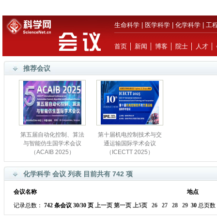
生命科学
|
医学科学
|
化学科学
|
工
首页
│
新闻
│
博客
│
院士
│
人才
│
推荐会议
第五届自动化控制、算法
第十届机电控制技术与交
与智能仿生国学术会议
通运输国际学术会议
（ACAIB 2025）
（ICECTT 2025）
化学科学 会议 列表 目前共有 742 项
会议名称
地点
记录总数：
742 条会议 30/30 页
上一页
第一页
上5页
26
27
28
29
30
总页数