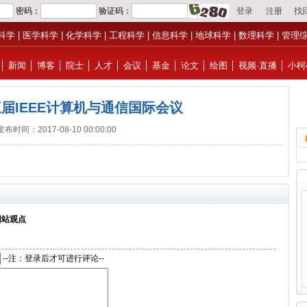
科学
|
医学科学
|
化学科学
|
工程科学
|
信息科学
|
地球科学
|
数理科学
|
管理
│
新闻
│
博客
│
院士
│
人才
│
会议
│
基金
│
论文
│
绘图
│
视频·直播
│
小柯
三届IEEE计算机与通信国际会议
发布时间：2017-08-10 00:00:00
网站观点
--注：登录后才可进行评论--