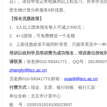
店）。请自带笔记本电脑用以上机实习。所有学员
受生物计算分析服务
9
折优惠。
【报名
优惠政策】
1
、
3
人以上团体报名每人可减少
300
元；
2
、
4+1
团报，可免费赠送一个名额
3
、上面优惠政策不能同时享受，只能享受其中一种
培训以收到学员培训费为成功报名，培训座位按收
请联系：
张老师
010-59341771
，
QQ
号：
28145007
zhangly@bcc.ac.cn
员老师
010-59341773,
邮箱：
yuanll@bcc.ac.cn
付费方式：
现金、支票、银行转账、银行汇款
单位全称：北京市计算中心
账
号：
0200151819100023937