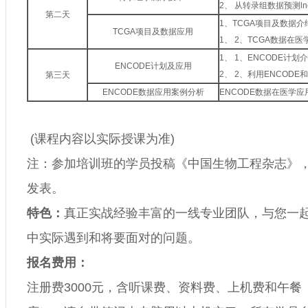
2、
从转录组数据预测
l
第二天
1、
TCGA
项目及数据介
TCGA
项目及数据应用
1、
2
、
TCGA
数据在医
1、
1
、
ENCODE
计划介
ENCODE
计划及应用
2、
2
、利用
ENCODE
和
第三天
ENCODE
数据应用案例分析
ENCODE
数据在医学应
(
课程内容以实际授课为准
)
注：参加培训班的学员投稿《中国生物工程杂志》
发表。
特色：
真正实战经验丰富的一线专业团队，与您一
中实际遇到和将要面对的问题。
报名费用：
注册费
3000
元，含听课费、资料费、上机费和午餐