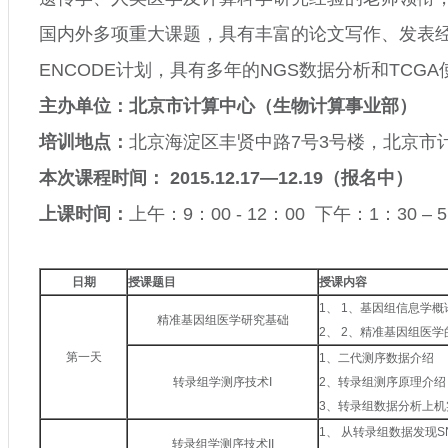
国内外多项重大课题，具有丰富的论文写作、发表
ENCODE
计划，具有多年的
NGS
数据分析和
TCGA
主办单位：北京市计算中心（生物计算事业部）
培训地点：
北京海淀区丰贤中路
7
号
3
号楼，北京市
本次课程时间：
2015.12.17
—
12.19
（报名中）
上课时间：
上午：
9
：
00 - 12
：
00
下午：
1
：
30
–
5
日期
授课题目
授课内容
1、
1
、基因组信息学概
精准基因组医学研究基础
2、
2
、精准基因组医学
第一天
1
、二代测序数据介绍
转录组学测序技术
I
2
、转录组测序原理介绍
3
、转录组数据分析上机
1、
从转录组数据发现
S
转录组学测序技术
II