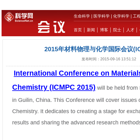
生命科学
|
医学科学
|
化学科学
|
工
首页
│
新闻
│
博客
│
院士
│
人才
│
2015年材料物理与化学国际会议(ICM
发布时间：2015-09-16 13:51:12
International Conference on Materia
Chemistry (ICMPC 2015)
will be held fro
in Guilin, China. This Conference will cover issues
Chemistry. It dedicates to creating a stage for exch
results and sharing the advanced research method