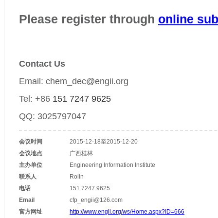
Please register through
online su
Contact Us
Email: chem_dec@engii.org
Tel: +86
151 7247 9625
QQ: 3025797047
会议时间
2015-12-18至2015-12-20
会议地点
广西桂林
主办单位
Engineering Information Institute
联系人
Rolin
电话
151 7247 9625
Email
cfp_engii@126.com
官方网址
http://www.engii.org/ws/Home.aspx?ID=666