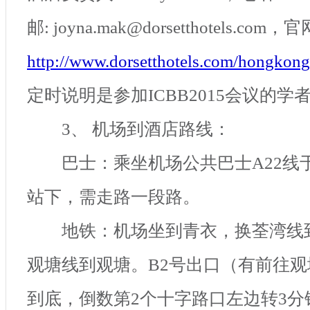
邮
: joyna.mak@dorsetthotels.com
，
http://www.dorsetthotels.com/hongkon
定时说明是参加
ICBB2015
会议的学
3
、 机场到酒店路线：
巴士：乘坐机场公共巴士
A22
线
站下，需走路一段路。
地铁：机场坐到青衣，换荃湾线
观塘线到观塘。
B2
号出口（有前往观
到底，倒数第
2
个十字路口左边转
3
分