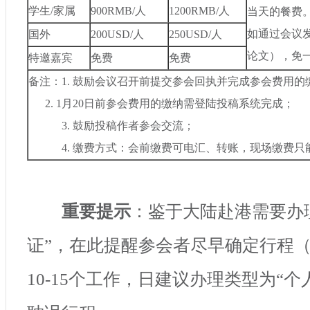
学生
/
家属
900RMB/
人
1200RMB/
人
当天的餐费
如通过会议
国外
200USD/
人
250USD/
人
论文），免
特邀嘉宾
免费
免费
备注：
1.
鼓励会议召开前提交参会回执并完成参会费用的
2. 1
月
20
日前参会费用的缴纳需登陆投稿系统完成；
3.
鼓励投稿作者参会交流；
4.
缴费方式：会前缴费可电汇、转账，现场缴费只
重要提示
：鉴于大陆赴港需要办
证”，在此提醒参会者尽早确定行程
10-15
个工作，日建议办理类型为“个