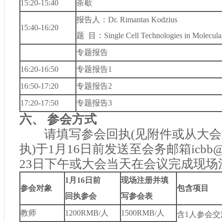
15:20-15:40
茶歇
报告人：
Dr. Rimantas Kodzius
15:40-16:20
题
目：
Single Cell Technologies in Molecula
专题报告
16:20-16:50
专题报告
1
16:50-17:20
专题报告
2
17:20-17:50
专题报告
3
六、 参会方式
请填写参会回执
(
见附件或从大会
执
)
于
1
月
16
日前发送至会务邮箱
icbb@
23
日下午或大会当天在会议完成现场
1
月
16
日前
现场注册并填
参会对象
包含项目
回执参会
写参会表
教师
1200RMB/
人
1500RMB/
人
含
1
人参会交