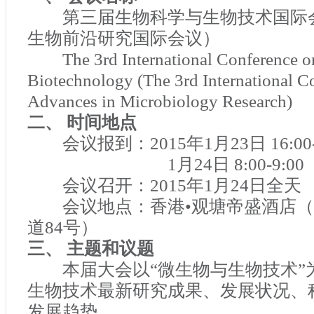
第三届生物科学与生物技术国际
生物前沿研究国际会议）
The 3rd International Conference o
Biotechnology (The 3rd International C
Advances in Microbiology Research)
二、 时间地点
会议报到：
2015
年
1
月
23
日
16:00
1
月
24
日
8:00-9:00
会议召开：
2015
年
1
月
24
日全天
会议地点：香港•观塘帝盛酒店（
道
84
号）
三、 主题和议题
本届大会以“微生物与生物技术”
生物技术最新研究成果、发展状况、
发展趋势。