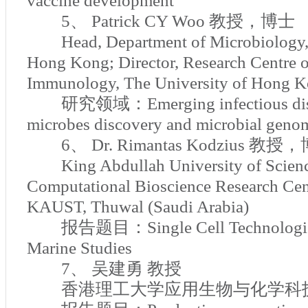
vaccine development
5
、
Patrick CY Woo
教授，博士
Head, Department of Microbiology,
Hong Kong; Director, Research Centre o
Immunology, The University of Hong 
研究领域：
Emerging infectious di
microbes discovery and microbial geno
6
、
Dr. Rimantas Kodzius
教授，
King Abdullah University of Scien
Computational Bioscience Research Ce
KAUST, Thuwal (Saudi Arabia)
报告题目：
Single Cell Technologi
Marine Studies
7
、 吴建勇 教授
香港理工大学应用生物与化学科