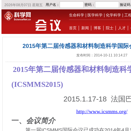
生命科学
|
医学科学
|
化学科学
|
工
首页
│
新闻
│
博客
│
院士
│
人才
│
2015年第二届传感器和材料制造科学国际会议(
发布时间：2014-10-11 10:14:27
2015
年第二届传感器和材料制造科
(ICSMMS2015)
2015.1.17-18
法国
http://www.icsmms.org/
一、
会议简介
第一届
ICSMMS
国际会议已成功在
2014
年
4
月