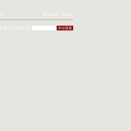
综合
电子杂志
|
手机版
机器人
│
医学科普