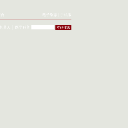
综合
电子杂志
|
手机版
机器人
│
医学科普