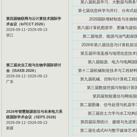
第八届机器学习、大数据与商务智能
第七届信息科学与并行、分布式处理国
第四届物联网与云计算技术国际学
2026国际增材制造与生物制造
术会议（IoTCCT 2026）
第六届计算机图形学、图像与虚拟化研
2026-09-11~2026-09-13
浙江
第二届地质、能源与油气勘探国际
2026年第八届信息与计算机前沿技
第五届环境遥感与地理信息技术国际
第八届能源、电力与电网国际学
第三届农业工程与生物学国际研讨
第十二届机械制造技术与工程材料国际
会（ISAEB 2026）
2026-09-11~2026-09-13
第九届机械、控制与计算机工程国际
广东
第三届数据挖掘与智能计算国际
第四届智能通信与网络国际学
第二届图像、信号处理与机器学习国
2026年智慧能源前沿与未来电力系
第三届岩土力学与水工结构国际
统国际学术会议（SEPS 2026)
第四届应用统计、建模与先进算法国
2026-09-11~2026-09-13
新疆
第二届生成式AI与数字媒体艺术国际