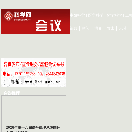
生命科学
|
医学科学
|
化学科学
|
工
首页
│
新闻
│
博客
│
院士
│
人才
│
会议推荐
2026年第十八届信号处理系统国际