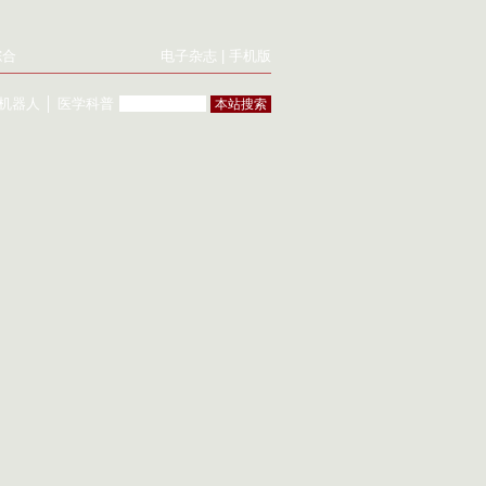
综合
电子杂志
|
手机版
机器人
│
医学科普