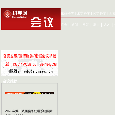
生命科学
|
医学科学
|
化学科学
|
工
首页
│
新闻
│
博客
│
院士
│
人才
│
会议推荐
2026年第十八届信号处理系统国际