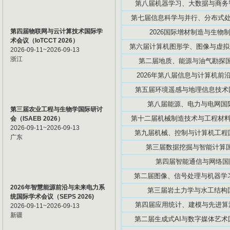
第八届机器学习、大数据与商务智能
第七届信息科学与并行、分布式处理国
第四届物联网与云计算技术国际学
2026国际增材制造与生物制造
术会议（IoTCCT 2026）
第六届计算机图形学、图像与虚拟化研
2026-09-11~2026-09-13
浙江
第二届地质、能源与油气勘探国际
2026年第八届信息与计算机前沿技
第五届环境遥感与地理信息技术国际
第八届能源、电力与电网国际学
第三届农业工程与生物学国际研讨
第十二届机械制造技术与工程材料国际
会（ISAEB 2026）
2026-09-11~2026-09-13
第九届机械、控制与计算机工程国际
广东
第三届数据挖掘与智能计算国际
第四届智能通信与网络国际学
第二届图像、信号处理与机器学习国
2026年智慧能源前沿与未来电力系
第三届岩土力学与水工结构国际
统国际学术会议（SEPS 2026)
第四届应用统计、建模与先进算法国
2026-09-11~2026-09-13
新疆
第二届生成式AI与数字媒体艺术国际