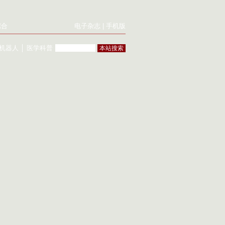
综合
电子杂志
|
手机版
机器人
│
医学科普