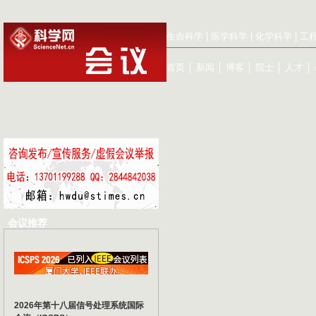
生命科学
|
医学科学
|
化学科学
|
工
首页
│
新闻
│
博客
│
院士
│
人才
│
会议推荐
2026年第十八届信号处理系统国际