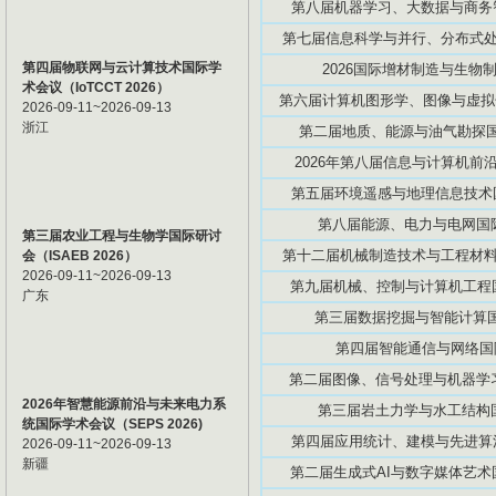
第八届机器学习、大数据与商务智能
第七届信息科学与并行、分布式处理国
第四届物联网与云计算技术国际学
2026国际增材制造与生物制造
术会议（IoTCCT 2026）
第六届计算机图形学、图像与虚拟化研
2026-09-11~2026-09-13
浙江
第二届地质、能源与油气勘探国际
2026年第八届信息与计算机前沿技
第五届环境遥感与地理信息技术国际
第八届能源、电力与电网国际学
第三届农业工程与生物学国际研讨
第十二届机械制造技术与工程材料国际
会（ISAEB 2026）
2026-09-11~2026-09-13
第九届机械、控制与计算机工程国际
广东
第三届数据挖掘与智能计算国际
第四届智能通信与网络国际学
第二届图像、信号处理与机器学习国
2026年智慧能源前沿与未来电力系
第三届岩土力学与水工结构国际
统国际学术会议（SEPS 2026)
第四届应用统计、建模与先进算法国
2026-09-11~2026-09-13
新疆
第二届生成式AI与数字媒体艺术国际