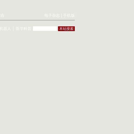
综合
电子杂志
|
手机版
机器人
│
医学科普