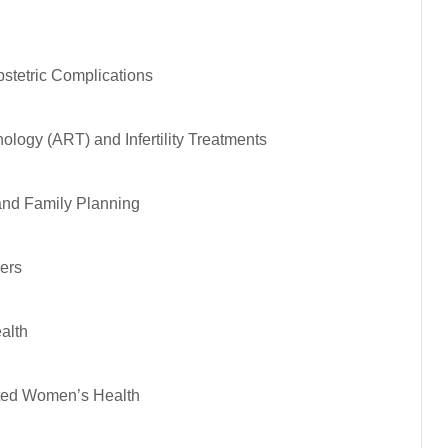
stetric Complications
ology (ART) and Infertility Treatments
and Family Planning
ders
ealth
ted Women’s Health