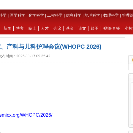
科学
|
医学科学
|
化学科学
|
工程科学
|
信息科学
|
地球科学
|
数理科学
|
管理
│
新闻
│
博客
│
院士
│
人才
│
会议
│
基金
│
论文
│
绘图
│
视频·直播
│
小柯
产科与儿科护理会议(WHOPC 2026)
发布时间：2025-11-17 09:35:42
日
demicx.org/WHOPC/2026/