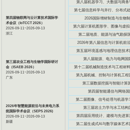
第八届机器学习、大数据与商务智能
第七届信息科学与并行、分布式处理国
第四届物联网与云计算技术国际学
2026国际增材制造与生物制造
术会议（IoTCCT 2026）
第六届计算机图形学、图像与虚拟化研
2026-09-11~2026-09-13
浙江
第二届地质、能源与油气勘探国际
2026年第八届信息与计算机前沿技
第五届环境遥感与地理信息技术国际
第八届能源、电力与电网国际学
第三届农业工程与生物学国际研讨
第十二届机械制造技术与工程材料国际
会（ISAEB 2026）
2026-09-11~2026-09-13
第九届机械、控制与计算机工程国际
广东
第三届数据挖掘与智能计算国际
第四届智能通信与网络国际学
第二届图像、信号处理与机器学习国
2026年智慧能源前沿与未来电力系
第三届岩土力学与水工结构国际
统国际学术会议（SEPS 2026)
第四届应用统计、建模与先进算法国
2026-09-11~2026-09-13
新疆
第二届生成式AI与数字媒体艺术国际