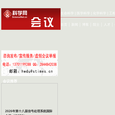
生命科学
|
医学科学
|
化学科学
|
工
首页
│
新闻
│
博客
│
院士
│
人才
│
会议推荐
2026年第十八届信号处理系统国际