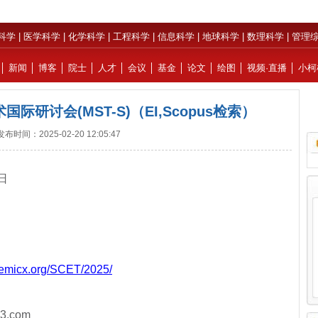
科学
|
医学科学
|
化学科学
|
工程科学
|
信息科学
|
地球科学
|
数理科学
|
管理
│
新闻
│
博客
│
院士
│
人才
│
会议
│
基金
│
论文
│
绘图
│
视频·直播
│
小柯
际研讨会(MST-S)（EI,Scopus检索）
发布时间：2025-02-20 12:05:47
1日
demicx.org/SCET/2025/
3.com