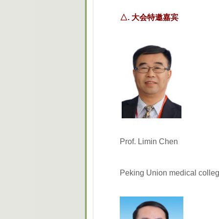
△. 大会特邀嘉宾
Prof. Limin Chen
Peking Union medical colle