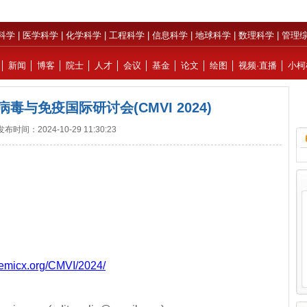
科学
|
医学科学
|
化学科学
|
工程科学
|
信息科学
|
地球科学
|
数理科学
|
管理
│
新闻
│
博客
│
院士
│
人才
│
会议
│
基金
│
论文
│
绘图
│
视频·直播
│
小柯
毒与免疫国际研讨会(CMVI 2024)
发布时间：2024-10-29 11:30:23
日
demicx.org/CMVI/2024/