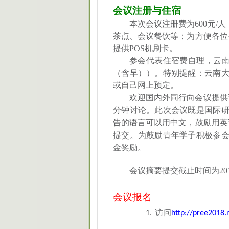
会议注册与住宿
本次会议注册费为
600
元
/
人
茶点、会议餐饮等；为方便各位
提供
POS
机刷卡。
参会代表住宿费自理，云
（含早））。特别提醒：云南
或自己网上预定。
欢迎国内外同行向会议提供
分钟讨论。此次会议既是国际
告的语言可以用中文，鼓励用英
提交
。为鼓励青年学子积极参
金奖励。
会议摘要提交截止时间为
20
会议报名
访问
1.
http://pree201