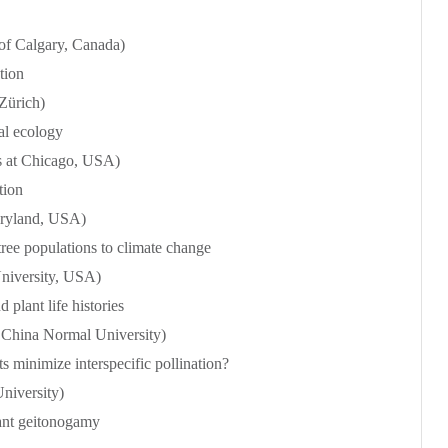
of Calgary, Canada)
tion
Zürich)
al ecology
is at Chicago, USA)
tion
aryland, USA)
tree populations to climate change
niversity, USA)
 plant life histories
 China Normal University)
minimize interspecific pollination?
niversity)
lant geitonogamy