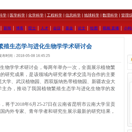
科学
|
医学科学
|
化学科学
|
工程科学
|
信息科学
|
地球科学
|
数理科学
|
管理
│
新闻
│
博客
│
院士
│
人才
│
会议
│
基金
│
论文
│
绘图
│
视频·直播
│
小柯
繁殖生态学与进化生物学学术研讨会
发布时间：2018-05-08 16:45:25
化生物学学术研讨会
，
每两年举办一次，
全面展示植物繁
新的研究成果，是该领域内研究者学术交流与合作的主要
范大学、武汉植物园、西双版纳热带植物园、新疆农业大
学主办，推动了我国
植物繁殖生态学与进化生物学的发
办，将于
2018
年
6
月
25-27
日在云南省昆明市云南大学呈贡
域国内外专家、青年学者和研究生展示最新的研究结果，