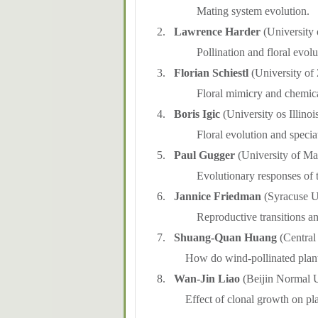
Mating system evolution.
2.
Lawrence Harder
(University 
Pollination and floral evolu
3.
Florian Schiestl
(University of 
Floral mimicry and chemic
4.
Boris Igic
(University os Illino
Floral evolution and specia
5.
Paul Gugger
(University of M
Evolutionary responses of 
6.
Jannice Friedman
(Syracuse U
Reproductive transitions and
7.
Shuang-Quan Huang
(Central
How do wind-pollinated plants 
8.
Wan-Jin Liao
(Beijin Normal U
Effect of clonal growth on p