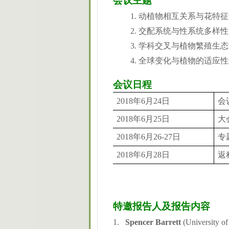
会议主题
1.
动植物相互关系与花特征
2.
交配系统与性系统多样性
3.
学科交叉与植物繁殖生态
4.
全球变化与植物的适应性
会议日程
2018
年
6
月
24
日
会
2018
年
6
月
25
日
大
2018
年
6
月
26-27
日
专
2018
年
6
月
28
日
返
特邀报告人及报告内容
1.
Spencer Barrett
(University of