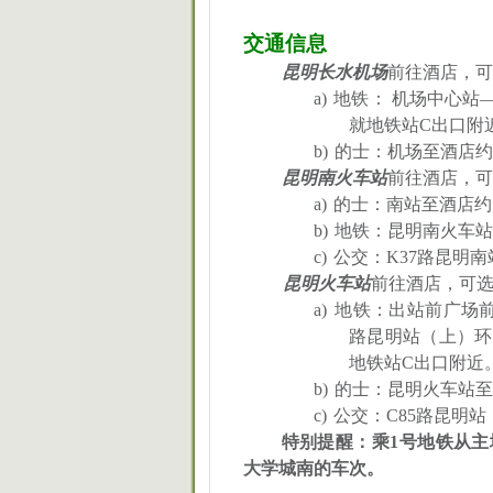
交通信息
昆明长水机场
前往酒店，可
a)
地铁： 机场中心站
就地铁站
C
出口附
b)
的士：机场至酒店约
昆明南火车站
前往酒店，可
a)
的士：南站至酒店约
b)
地铁：昆明南火车站
c)
公交：
K37
路昆明南
昆明火车站
前往酒店，可
a)
地铁：出站前广场
路昆明站（上）环
地铁站
C
出口附近
b)
的士：昆明火车站至
c)
公交：
C85
路昆明站
特别提醒：乘
1
号地铁
从
主
大学城南的车次。