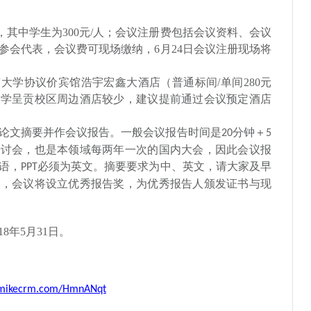
，其中学生为
300
元
/
人；会议注册费包括会议资料、会议
参会代表，会议费可现场缴纳，
6
月
24
日会议注册现场将
南大学协议价宾馆浩宇宏鑫大酒店（普通标间
/
单间
280
元
大学呈贡校区周边酒店较少，建议提前通过会议预定酒店
论文摘要并作会议报告。一般会议报告时间是
分钟＋
20
5
研讨会，也是本领域每两年一次的国内大会，因此会议报
语，
必须为英文。摘要要求为中、
英文，请大家及早
PPT
会，会议将设立优秀报告奖，为优秀报告人颁发证书与现
18
年
5
月
31
日。
8.mikecrm.com/HmnANqt