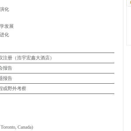
演化
学发展
进化
议注册（浩宇
宏鑫大酒店）
会报告
题报告
程或野外考察
 Toronto, Canada)