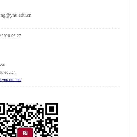
ng@ynu.edu.cn
至2018-06-27
650
u.edu.cn
e.ynu.edu.cn/