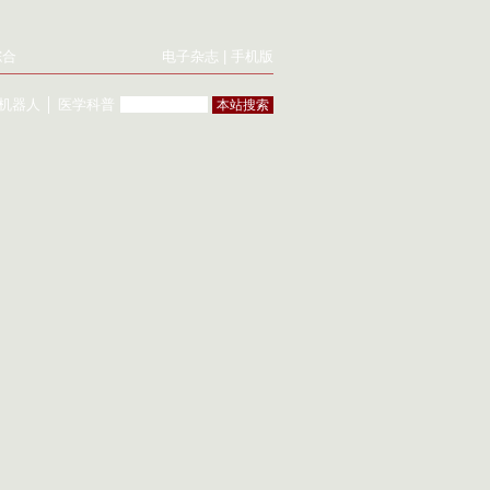
综合
电子杂志
|
手机版
机器人
│
医学科普