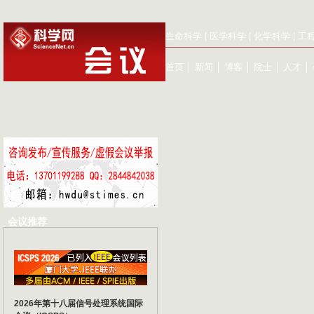
生命科学
|
医学科学
|
化学科学
|
工
首页
│
新闻
│
博客
│
院士
│
人才
│
会议推荐
2026年第十八届信号处理系统国际