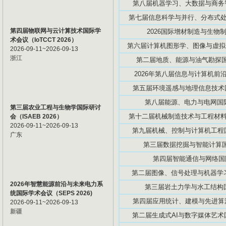
第八届机器学习、大数据与商务智能
第七届信息科学与并行、分布式处理国
第四届物联网与云计算技术国际学
2026国际增材制造与生物制造
术会议（IoTCCT 2026）
第六届计算机图形学、图像与虚拟化研
2026-09-11~2026-09-13
浙江
第二届地质、能源与油气勘探国际
2026年第八届信息与计算机前沿技
第五届环境遥感与地理信息技术国际
第八届能源、电力与电网国际学
第三届农业工程与生物学国际研讨
第十二届机械制造技术与工程材料国际
会（ISAEB 2026）
2026-09-11~2026-09-13
第九届机械、控制与计算机工程国际
广东
第三届数据挖掘与智能计算国际
第四届智能通信与网络国际学
第二届图像、信号处理与机器学习国
2026年智慧能源前沿与未来电力系
第三届岩土力学与水工结构国际
统国际学术会议（SEPS 2026)
第四届应用统计、建模与先进算法国
2026-09-11~2026-09-13
新疆
第二届生成式AI与数字媒体艺术国际