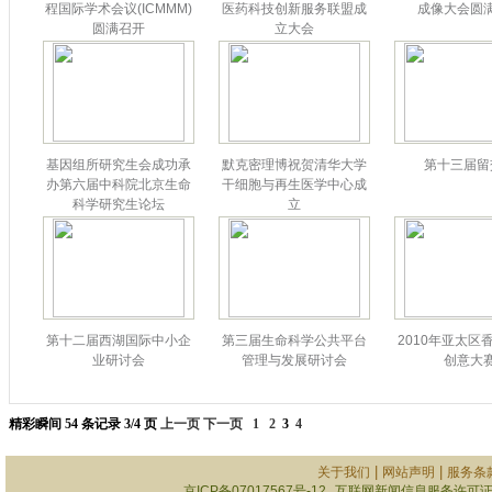
程国际学术会议(ICMMM)
医药科技创新服务联盟成
成像大会圆
圆满召开
立大会
基因组所研究生会成功承
默克密理博祝贺清华大学
第十三届留
办第六届中科院北京生命
干细胞与再生医学中心成
科学研究生论坛
立
第十二届西湖国际中小企
第三届生命科学公共平台
2010年亚太区香
业研讨会
管理与发展研讨会
创意大
精彩瞬间 54 条记录 3/4 页
上一页
下一页
1
2
3
4
|
|
关于我们
网站声明
服务条
京ICP备07017567号-12
互联网新闻信息服务许可证101