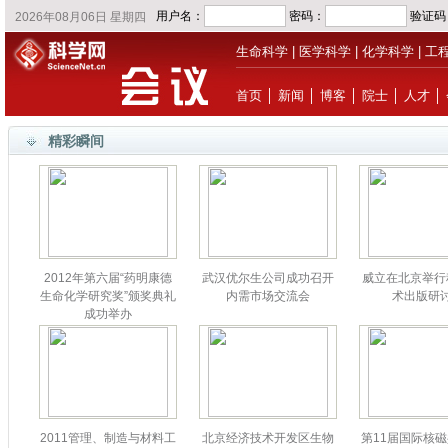
生命科学
|
医学科学
|
化学科学
|
工
首页
│
新闻
│
博客
│
院士
│
人才
│
精彩瞬间
2012年第六届“药明康德
武汉优尔生公司成功召开
威立在北京举行
生命化学研究奖”颁奖典礼
内需市场交流会
术出版研
成功举办
2011管理、制造与材料工
北京经济技术开发区生物
第11届国际核