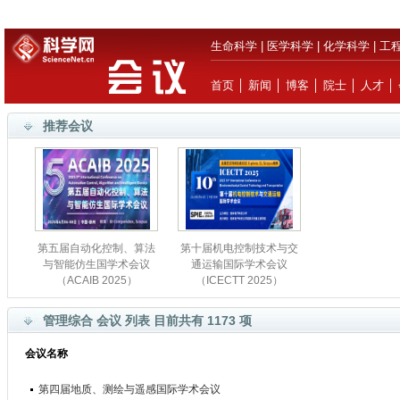
生命科学
|
医学科学
|
化学科学
|
工
首页
│
新闻
│
博客
│
院士
│
人才
│
推荐会议
第五届自动化控制、算法
第十届机电控制技术与交
与智能仿生国学术会议
通运输国际学术会议
（ACAIB 2025）
（ICECTT 2025）
管理综合 会议 列表 目前共有 1173 项
会议名称
第四届地质、测绘与遥感国际学术会议