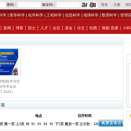
科学
|
医学科学
|
化学科学
|
工程科学
|
信息科学
|
地球科学
|
数理科学
|
管理
│
新闻
│
博客
│
院士
│
人才
│
会议
│
基金
│
论文
│
绘图
│
视频·直播
│
小柯
控制技术与交
际学术会议
T 2025）
 项
地点
召开时间
页
第一页
上5页
91
92
93
94
95
下5页
最后一页
总页数：
121