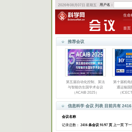
生命
首页
推荐会议
第五届自动化控制、算法
第十届机电
与智能仿生国学术会议
通运输国
（ACAIB 2025）
（ICECT
信息科学 会议 列表 目前共有 2416
会议名称
记录总数：
2416 条会议 91/97 页
上一页
下一