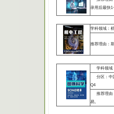
录用后最快1
学科领域：
推荐理由：期
学科领域
分区：中
Q4
推荐理由
易。