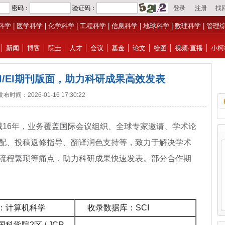
科学
|
医学科学
|
化学科学
|
工程科学
|
信息科学
|
地球科学
|
数理科学
|
管理
│
新闻
│
博客
│
院士
│
人才
│
会议
│
基金
│
论文
│
绘图
│
视频·直播
│
小柯
SSCI/EI期刊版面，助力科研成果高效发表
发布时间：2026-01-16 17:30:22
域16年，业务覆盖国际会议组织、全球专家邀请、学术论
配、投稿返修指导、翻译润色支持等，致力于解决学术
流程繁琐等痛点，助力科研成果快速发表。部分合作期
：计算机科学
收录数据库：SCI
国
科学院
2区 / JCR