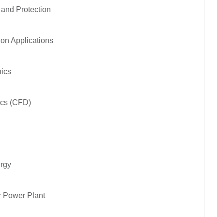
n and Protection
tion Applications
onics
ics (CFD)
ergy
ar Power Plant