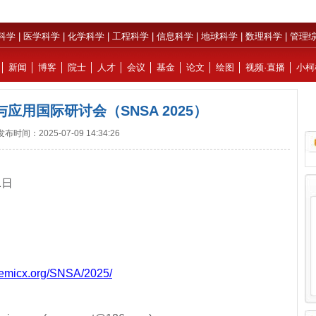
科学
|
医学科学
|
化学科学
|
工程科学
|
信息科学
|
地球科学
|
数理科学
|
管理
│
新闻
│
博客
│
院士
│
人才
│
会议
│
基金
│
论文
│
绘图
│
视频·直播
│
小柯
应用国际研讨会（SNSA 2025）
发布时间：2025-07-09 14:34:26
1日
demicx.org/SNSA/2025/