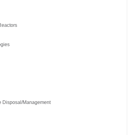
 Reactors
logies
s
te Disposal/Management